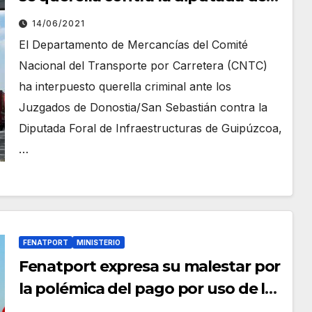
Infraestructuras de Guipúzcoa por
14/06/2021
los peajes a camiones
El Departamento de Mercancías del Comité
Nacional del Transporte por Carretera (CNTC)
ha interpuesto querella criminal ante los
Juzgados de Donostia/San Sebastián contra la
Diputada Foral de Infraestructuras de Guipúzcoa,
…
FENATPORT
MINISTERIO
Fenatport expresa su malestar por
la polémica del pago por uso de las
autovías