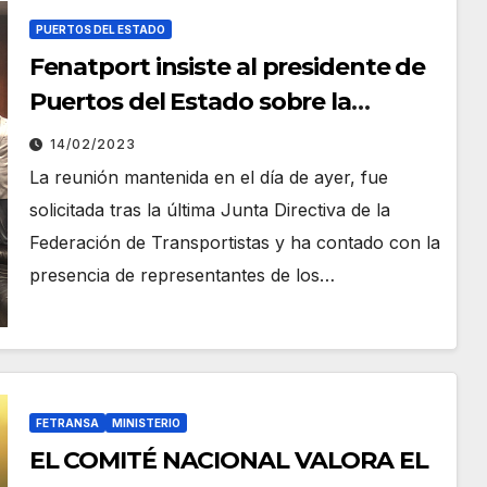
PUERTOS DEL ESTADO
Fenatport insiste al presidente de
Puertos del Estado sobre la
necesidad de implantar el Servicio
14/02/2023
Comercial en todos los Puertos de
La reunión mantenida en el día de ayer, fue
interés general
solicitada tras la última Junta Directiva de la
Federación de Transportistas y ha contado con la
presencia de representantes de los…
FETRANSA
MINISTERIO
EL COMITÉ NACIONAL VALORA EL