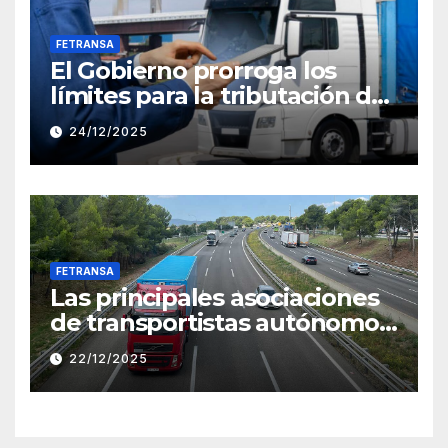
FETRANSA
El Gobierno prorroga los
límites para la tributación de
módulos en 2026
24/12/2025
FETRANSA
Las principales asociaciones
de transportistas autónomos
critican el incomprensible
22/12/2025
silencio del Ministerio de
Hacienda con relación a la
prórroga del régimen de
módulos que sitúa en el