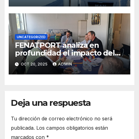
BORRASCA INGRID
UNCATEGORIZED
FENATPORT analiza en
profundidad el impacto del
aumento de masas y
OCT 20, 2025
ADMIN
dimensiones en el transporte
portuario.
Deja una respuesta
Tu dirección de correo electrónico no será
publicada.
Los campos obligatorios están
marcados con
*