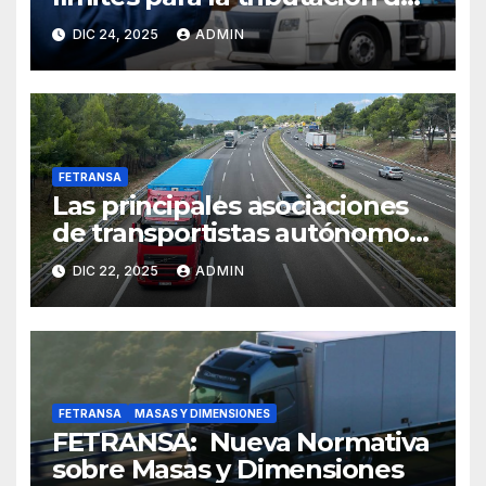
módulos en 2026
DIC 24, 2025
ADMIN
FETRANSA
Las principales asociaciones
de transportistas autónomos
critican el incomprensible
DIC 22, 2025
ADMIN
silencio del Ministerio de
Hacienda con relación a la
prórroga del régimen de
módulos que sitúa en el
limbo fiscal a más de 30.000
autónomos del sector
FETRANSA
MASAS Y DIMENSIONES
FETRANSA: Nueva Normativa
sobre Masas y Dimensiones