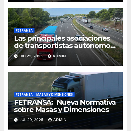
FETRANSA
Las principales asociaciones
de transportistas autónomos
critican el incomprensible
DIC 22, 2025
ADMIN
silencio del Ministerio de
Hacienda con relación a la
prórroga del régimen de
módulos que sitúa en el
limbo fiscal a más de 30.000
autónomos del sector
FETRANSA
MASAS Y DIMENSIONES
FETRANSA: Nueva Normativa
sobre Masas y Dimensiones
JUL 29, 2025
ADMIN