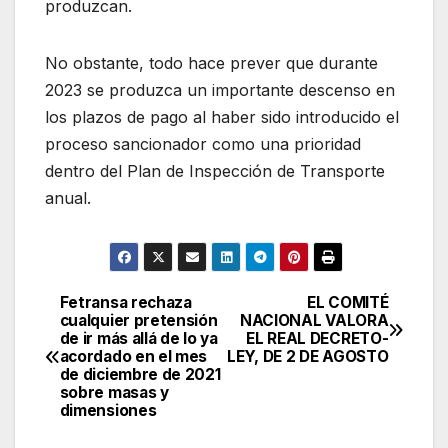
produzcan.
No obstante, todo hace prever que durante
2023 se produzca un importante descenso en
los plazos de pago al haber sido introducido el
proceso sancionador como una prioridad
dentro del Plan de Inspección de Transporte
anual.
Fetransa rechaza
EL COMITÉ
Navegación
cualquier pretensión
NACIONAL VALORA
de ir más allá de lo ya
EL REAL DECRETO-
de
acordado en el mes
LEY, DE 2 DE AGOSTO
de diciembre de 2021
entradas
sobre masas y
dimensiones