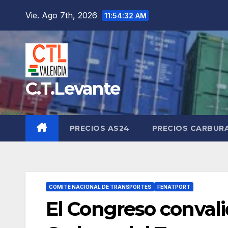
Saltar
Vie. Ago 7th, 2026
11:54:33 AM
al
contenido
C.T.Levante
PRECIOS AS24
PRECIOS CARBUR
COMITÉ NACIONAL DE TRANSPORTES
FENATPORT
El Congreso convali