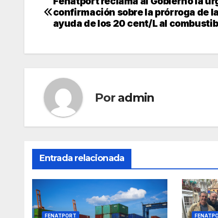
Fenatport reclama al Gobierno la u
Navegación
confirmación sobre la prórroga de l
de
ayuda de los 20 cent/L al combustib
entradas
Por
admin
Entrada relacionada
FENATPORT
FENATP