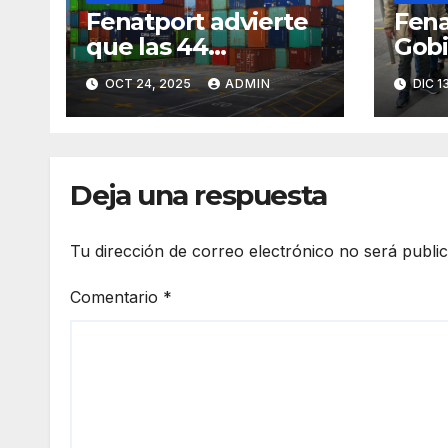
Fenatport advierte
Fena
que las 44
Gobi
toneladas solo
urge
OCT 24, 2025
ADMIN
DIC 1
serán aplicables a
repa
transporte nacional
sust
y no a la mayoría de
vehí
los servicios
por 
Deja una respuesta
intermodales
Tu dirección de correo electrónico no será publi
Comentario
*