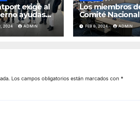
tport exige al
Los miembros d
erno ayudas
Comité Nacional
ntes para la
reúnen con el
3, 2024
ADMIN
FEB 8, 2024
ADMIN
ración y
Ministro de
itución de
Transportes
culos dañados
la DANA.
cada.
Los campos obligatorios están marcados con
*