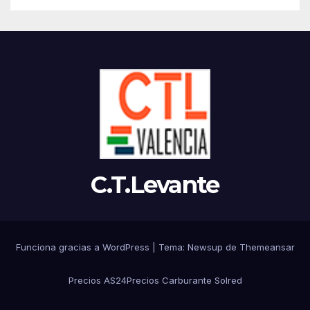
prórroga del régimen de
módulos que sitúa en el
limbo fiscal a más de 30.000
autónomos del sector
C.T.Levante
Funciona gracias a WordPress
|
Tema:
Newsup
de
Themeansar
Precios AS24
Precios Carburante Solred