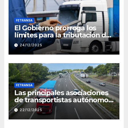
FETRANSA
El Gobierno prorroga los
límites para la tributación de
módulos en 2026
24/12/2025
FETRANSA
Las principales asociaciones
de transportistas autónomos
critican el incomprensible
22/12/2025
silencio del Ministerio de
Hacienda con relación a la